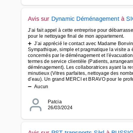
Avis sur
Dynamic Déménagement
à
S
J'ai fait appel à cette entreprise pour débarras
pour le nettoyage final de mon appartement.
➕ J'ai apprécié le contact avec Madame Bonvin q
Sympathique, simple et pragmatique la visite a 
concernés par le déménagement et l'évacuation d
termes de service clientèle (Patients, arrangean
déménagement). Les collaboratrices ayant la res
minutieux (Vitres parfaites, nettoyage des nomb
d'eau). Un grand MERCI et BRAVO pour le prof
➖ Aucun
Patcia
26/03/2024
Avis sur
PST transports Sàrl
à
BUSSI