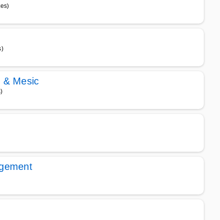
tes)
s)
 & Mesic
)
agement