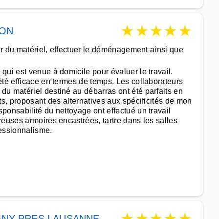
★
★
★
★
★
ION
ser du matériel, effectuer le déménagement ainsi que
ui est venue à domicile pour évaluer le travail.
été efficace en termes de temps. Les collaborateurs
u matériel destiné au débarras ont été parfaits en
ts, proposant des alternatives aux spécificités de mon
ponsabilité du nettoyage ont effectué un travail
reuses armoires encastrées, tartre dans les salles
essionnalisme.
★
★
★
★
★
GNY PRES LAUSANNE