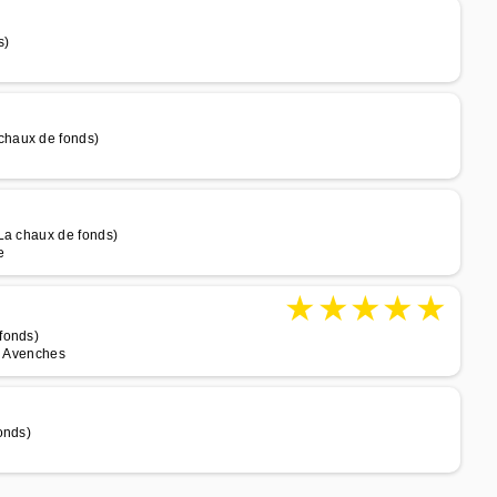
s)
chaux de fonds)
La chaux de fonds)
e
★
★
★
★
★
fonds)
 à Avenches
onds)