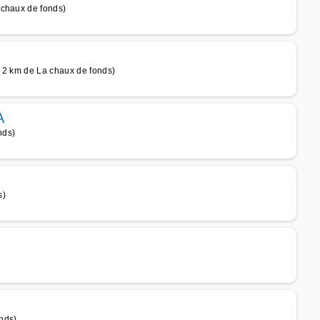
 chaux de fonds)
à 2 km de La chaux de fonds)
A
nds)
s)
nds)