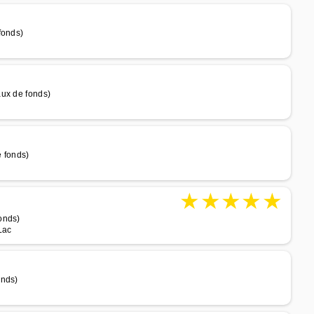
fonds)
aux de fonds)
 fonds)
★
★
★
★
★
onds)
Lac
onds)