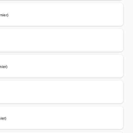
nier)
nier)
ier)