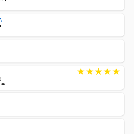
A
)
★
★
★
★
★
)
Lac