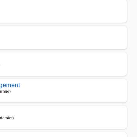
)
agement
ernier)
dernier)